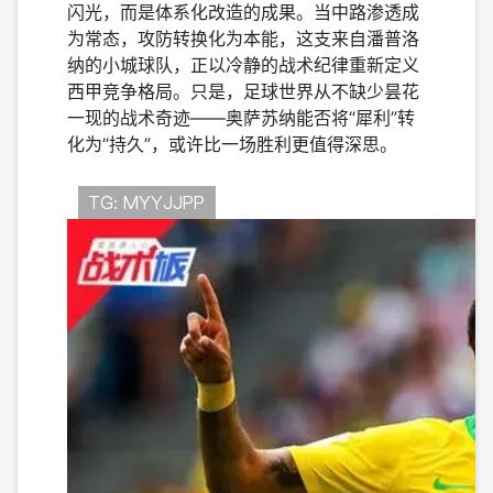
闪光，而是体系化改造的成果。当中路渗透成
为常态，攻防转换化为本能，这支来自潘普洛
纳的小城球队，正以冷静的战术纪律重新定义
西甲竞争格局。只是，足球世界从不缺少昙花
一现的战术奇迹——奥萨苏纳能否将“犀利”转
化为“持久”，或许比一场胜利更值得深思。