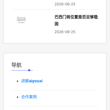
2026-06-25
巴西门将位置是否足够稳
固
2026-06-25
导航
讲解
aiyouxi
合作案例