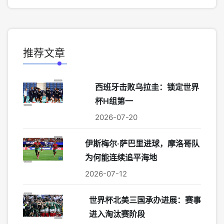
推荐文章
西班牙击败乌拉圭：锁定世界
杯H组第一
2026-07-20
伊斯梅尔·萨巴里进球，摩洛哥队
为何能连续追平海地
2026-07-12
世界杯北美三国承办进展：赛事
进入淘汰赛阶段