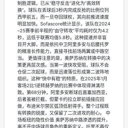
制胜逻辑，已从“稳守反击”进化为“高效转
换”。球队在丢球后3秒内完成反抢的比例位列
西甲前五，而一旦夺回球权，其向前推进速度
明显加快。Sofascore统计显示，该队在2024
–25赛季前半程的“由守转攻”平均耗时仅为4.2
秒，远低于联赛均值5.8秒。这种提速并非盲
目开大脚，而是依托中卫阿里多安与后腰托罗
的精准长传能力，直接寻找前场两翼或中路空
当。 更值得注意的是，奥萨苏纳在转换中的决
策更具层次感。当第一波快攻受阻，球队不会
仓促二次起球，而是迅速落位形成第二波阵地
组织。这种“快中有稳”的特质，在2025年1月
客场2比1逆转赫罗纳的比赛中体现得淋漓尽
致。第68分钟，阿里多安断球后直塞加西亚，
后者虽被拦截，但蒙卡约拉立即前插接应回
做，布迪米尔禁区弧顶低射得手。整个过程既
有转换的锐度，又保留了二次进攻的耐心。 中
场枢纽的隐性价值 奥萨苏纳中路渗透的提升，
离不开中场球员角色的重新定义。托罗不再仅