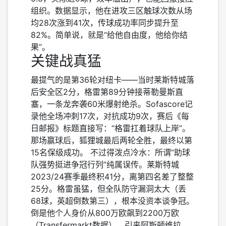
组织。数据显示，他在进攻三区触球次数从场
均28次涨到41次，传球成功率同步提升至
82%。简单说，就是“给他自由度，他给你结
果”。
关键战真猛
最提气的是第36轮对纽卡——当时莱斯特城落
后安全区2分，格雷第89分钟接蒂勒曼斯直
塞，一条龙奔袭60米爆射绝杀。Sofascore记
录他全场冲刺17次，对抗成功9次，赛后《每
日邮报》标题直接写：“格雷扛着球队上岸”。
那场赢球后，狐狸城最后两轮全胜，最终以第
15名保级成功。 不过得泼点冷水：所谓“助球
队强势挺进争冠行列”纯属误传。莱斯特城
2023/24赛季最终积41分，离第四名差了整整
25分。格雷虽猛，但全队防守漏洞太大（丢
68球，英超倒数第三），根本没资本谈争冠。
倒是他个人身价从800万欧飙到2200万欧
（Transfermarkt数据），引来阿斯顿维拉、