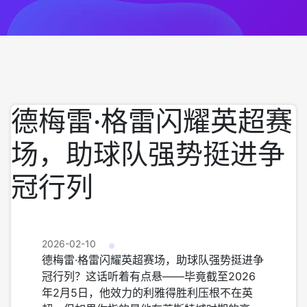
德梅雷·格雷闪耀英超赛
场，助球队强势挺进争
冠行列
2026-02-10
德梅雷·格雷闪耀英超赛场，助球队强势挺进争
冠行列？这话听着有点悬——毕竟截至2026
年2月5日，他效力的利雅得胜利压根不在英