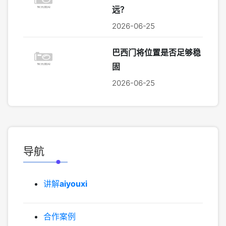
远？
2026-06-25
巴西门将位置是否足够稳
固
2026-06-25
导航
讲解
aiyouxi
合作案例