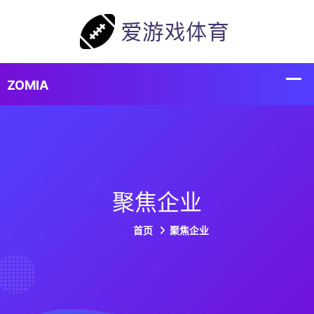
聚焦企业
首页
聚焦企业