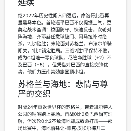
延续
继2022年历史性闯入四强后，摩洛哥此番再
显黑马本色。首轮逼平巴西不仅提振士气，更
奠定战术基调：稳固防守、快速反击。次轮对
阵海地，齐耶赫任意球破门、阿马拉补时绝
杀，2比1险胜；末轮面对苏格兰，布法尔单骑
闯关，1比0锁定胜局。三战2胜1平保持不败，
成为C组唯一零负球队。尽管净胜球（+2）不
及巴西（+5），但凭借对巴西的直接交锋优
势，他们力压南美劲旅登顶小组。
苏格兰与海地：悲情与尊
严的交织
时隔24年重返世界杯的苏格兰，带着凯尔特人
公园的呐喊踏上赛场。首战0比2负巴西尚可理
解，但次轮0比2不敌海地却成致命打击——那
场比赛中，海地前锋让-雅克·皮埃尔梅开二