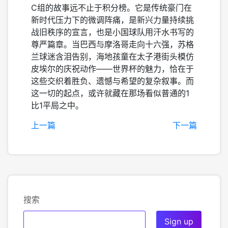
C组的故事远不止于积分榜。它是传统豪门在
新时代压力下的微调阵痛，是新兴力量持续挑
战旧秩序的宣言，也是小国球队用汗水书写的
尊严篇章。当巴西与摩洛哥走向十六强，苏格
兰球迷含泪告别，海地孩童在太子港街头模仿
皮埃尔的庆祝动作——世界杯的魅力，恰在于
这些交织着胜负、遗憾与希望的复杂叙事。而
这一切的起点，或许就藏在那场看似普通的1
比1平局之中。
上一篇
下一篇
搜索