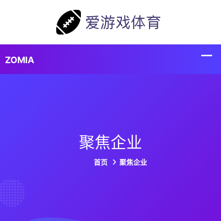
聚焦企业
首页
聚焦企业