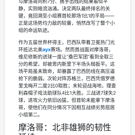
与摩洛哥同积7分、携手出线的结果看似平
静，实则暗流汹涌。决定两队最终排名的关
键，竟回溯至小组赛首轮那场1比1的平局——
正是这场势均力敌的较量，悄然改写了整个小
组的命运轨迹。
作为五届世界杯得主，巴西队带着卫冕热门光
环抵达北美
ayx
赛场。然而首战面对摩洛哥，
维尼修斯的进球一度让“桑巴军团”看到全取三
分的希望，却被恩内斯里下半场头槌扳平。这
场平局虽未致命，却暴露了巴西防线在高压逼
抢下的脆弱。次轮对阵苏格兰，巴西凭借罗德
里戈梅开二度2比0取胜；末轮迎战海地，理查
利森帽子戏法助球队4比1大胜。三战进7球失2
球，进攻火力依旧凶猛，但首轮未能拿下摩洛
哥，使他们在同分情况下因相互战绩劣势屈居
小组第二。
摩洛哥：北非雄狮的韧性