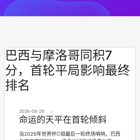
巴西与摩洛哥同积7
分，首轮平局影响最终
排名
2026-06-28
命运的天平在首轮倾斜
当2026年世界杯C组最后一轮终场哨响，巴西