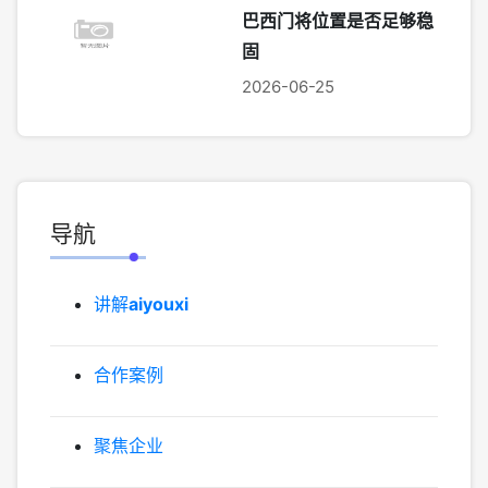
巴西门将位置是否足够稳
固
2026-06-25
导航
讲解
aiyouxi
合作案例
聚焦企业