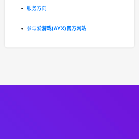
服务方向
参与
爱游戏(AYX)官方网站