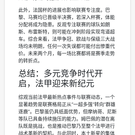
此外，法国杯的进展也影响联赛专注度。巴
黎、马赛均已晋级半决赛，若深入杯赛，体能
分配将成为隐患。反观专注联赛的球队如朗
斯、布雷斯特，则可能在冲刺阶段实现弯道超
车。综合来看，法甲争冠、欧战与保级三大战
场均未明朗，任何一次失误都可能付出惨重代
价。未来两个月，每一场比赛都将是赛季走势
的转折点。
总结：多元竞争时代开
启，法甲迎来新纪元
综观当前法甲最新热点事件与联赛动态，一个
显著趋势是联赛格局正从“一超多强”转向“群雄
逐鹿”。巴黎虽仍具纸面优势，但摩纳哥、尼斯
等队已具备持续施压的能力。姆巴佩的潜在离
队既是挑战，也是推动巴黎乃至整个法甲进行
战术革新的契机。与此同时，本土新星的集体