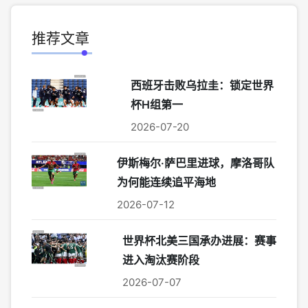
推荐文章
西班牙击败乌拉圭：锁定世界
杯H组第一
2026-07-20
伊斯梅尔·萨巴里进球，摩洛哥队
为何能连续追平海地
2026-07-12
世界杯北美三国承办进展：赛事
进入淘汰赛阶段
2026-07-07