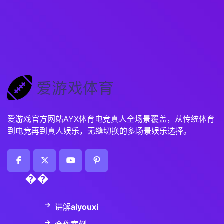
爱游戏官方网站AYX体育电竞真人全场景覆盖，从传统体育
到电竞再到真人娱乐，无缝切换的多场景娱乐选择。
��
讲解
aiyouxi