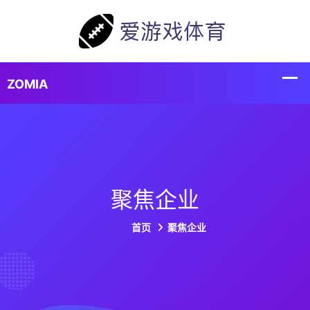
聚焦企业
首页
聚焦企业