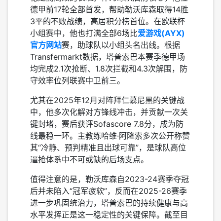
德甲前17轮全部首发，帮助勒沃库森取得14胜
3平的不败战绩，高居积分榜首位。在欧联杯
小组赛中，他也打满全部6场比
爱游戏(AYX)
官方网站
赛，助球队以小组头名出线。根据
Transfermarkt数据，塔普索巴本赛季德甲场
均完成2.1次抢断、1.8次拦截和4.3次解围，防
守效率位列联赛中卫前三。
尤其在2025年12月对阵拜仁慕尼黑的关键战
中，他多次化解对方锋线冲击，并贡献一次关
键封堵，赛后获评Sofascore 7.8分，成为防
线最稳一环。主教练哈维·阿隆索多次公开称赞
其“冷静、预判精准且出球可靠”，是球队高位
逼抢体系中不可或缺的后场支点。
值得注意的是，勒沃库森自2023-24赛季夺冠
后并未陷入“冠军疲软”，反而在2025-26赛季
进一步巩固统治力，塔普索巴的持续健康与高
水平发挥正是这一稳定性的关键保障。截至目