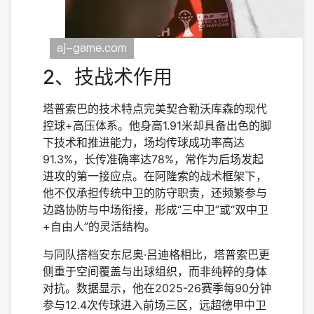
2、技战术作用
塔普索巴的技术特点完美契合勒沃库森的现代
控球+高压体系。他身高1.91米却具备出色的脚
下技术和推进能力，场均传球成功率高达
91.3%，长传准确率达78%，常作为后场发起
进攻的第一接应点。在阿隆索的战术框架下，
他不仅承担传统中卫的防守职责，还频繁参与
边路协防与中场衔接，形成“三中卫”或“双中卫
+自由人”的灵活结构。
与同队搭档安东尼奥·吕迪格相比，塔普索巴更
侧重于空间覆盖与出球组织，而非纯粹的身体
对抗。数据显示，他在2025-26赛季每90分钟
参与12.4次传球进入前场三区，远超德甲中卫