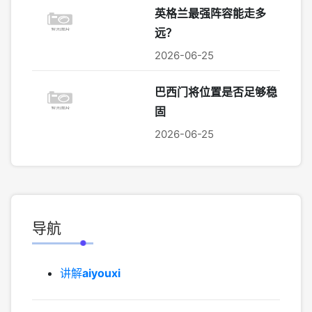
英格兰最强阵容能走多
远？
2026-06-25
巴西门将位置是否足够稳
固
2026-06-25
导航
讲解
aiyouxi