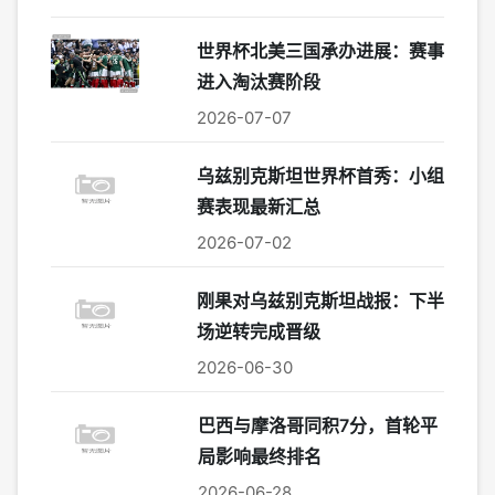
世界杯北美三国承办进展：赛事
进入淘汰赛阶段
2026-07-07
乌兹别克斯坦世界杯首秀：小组
赛表现最新汇总
2026-07-02
刚果对乌兹别克斯坦战报：下半
场逆转完成晋级
2026-06-30
巴西与摩洛哥同积7分，首轮平
局影响最终排名
2026-06-28