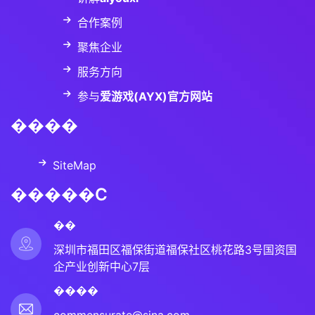
合作案例
聚焦企业
服务方向
参与
爱游戏(AYX)官方网站
����
SiteMap
�����C
��
深圳市福田区福保街道福保社区桃花路3号国资国
企产业创新中心7层
����