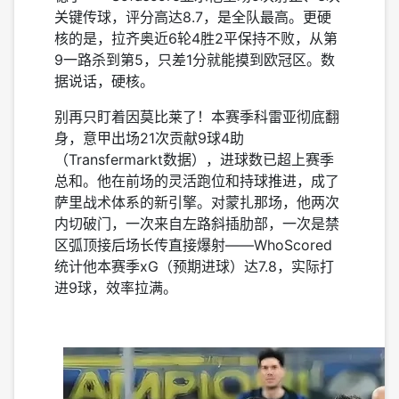
关键传球，评分高达8.7，是全队最高。更硬
核的是，拉齐奥近6轮4胜2平保持不败，从第
9一路杀到第5，只差1分就能摸到欧冠区。数
据说话，硬核。
别再只盯着因莫比莱了！本赛季科雷亚彻底翻
身，意甲出场21次贡献9球4助
（Transfermarkt数据），进球数已超上赛季
总和。他在前场的灵活跑位和持球推进，成了
萨里战术体系的新引擎。对蒙扎那场，他两次
内切破门，一次来自左路斜插肋部，一次是禁
区弧顶接后场长传直接爆射——WhoScored
统计他
本赛季xG（预期进球）达7.8，实际打
进9球，效率拉满。