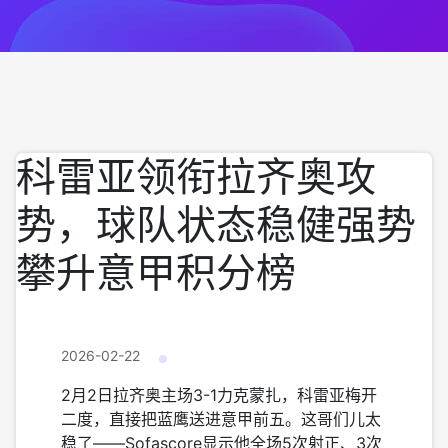
科雷亚领衔拉齐奥攻
势，球队状态稳健强势
攀升意甲积分榜
2026-02-22
2月2日拉齐奥主场3-1力克蒙扎，科雷亚梅开
二度，直接把蓝鹰送进意甲前五。这哥们儿太
稳了——Sofascore显示他全场5次射正、3次