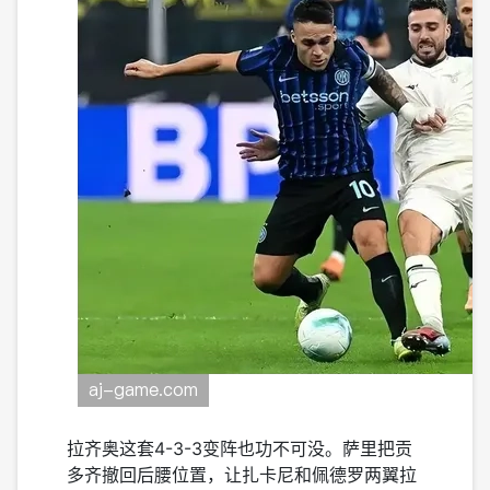
拉齐奥这套4-3-3变阵也功不可没。萨里把贡
多齐撤回后腰位置，让扎卡尼和佩德罗两翼拉