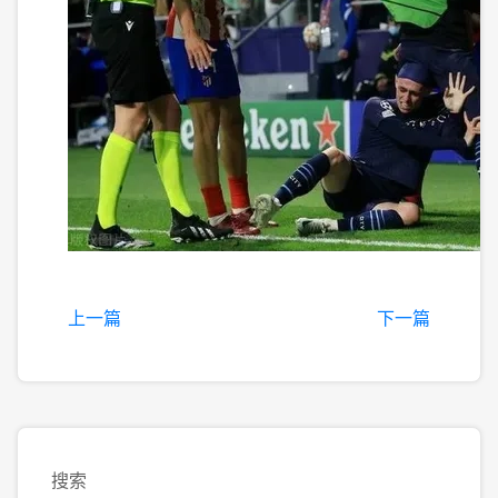
上一篇
下一篇
搜索