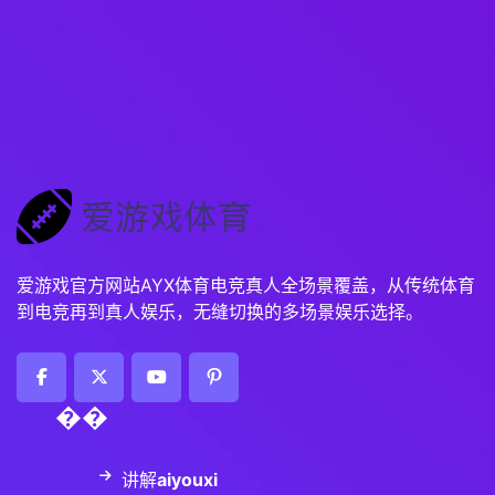
爱游戏官方网站AYX体育电竞真人全场景覆盖，从传统体育
到电竞再到真人娱乐，无缝切换的多场景娱乐选择。
��
讲解
aiyouxi