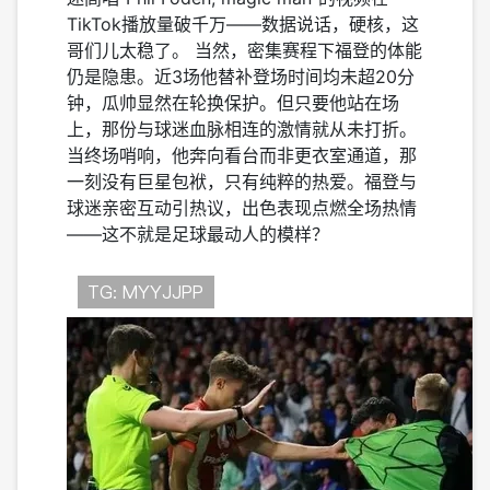
TikTok播放量破千万——数据说话，硬核，这
哥们儿太稳了。 当然，密集赛程下福登的体能
仍是隐患。近3场他替补登场时间均未超20分
钟，瓜帅显然在轮换保护。但只要他站在场
上，那份与球迷血脉相连的激情就从未打折。
当终场哨响，他奔向看台而非更衣室通道，那
一刻没有巨星包袱，只有纯粹的热爱。福登与
球迷亲密互动引热议，出色表现点燃全场热情
——这不就是足球最动人的模样？