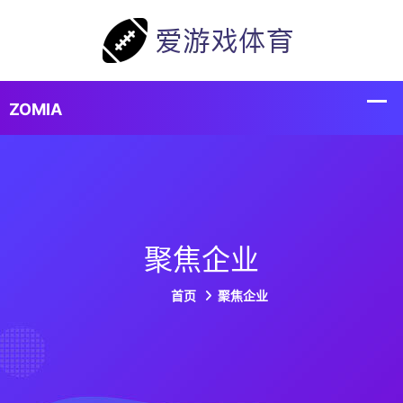
聚焦企业
首页
聚焦企业