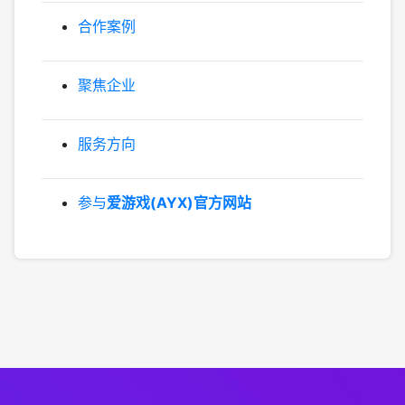
合作案例
聚焦企业
服务方向
参与
爱游戏(AYX)官方网站