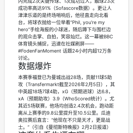
内完成2次关键传球、1次成功过人，触球23次
成功率高达91%（Sofascore数据）。更让人
津津乐道的是终场哨响后，他径直走向北看
台，将球衣抛给一位举着“Phil, you’re my
hero”手绘海报的小球迷，随后蹲下与围栏边
的观众击掌、自拍，笑容灿烂。这一幕被BBC
体育镜头捕捉，迅速在社媒刷屏——
#FodenFanMoment 话题24小时内超12万条
讨论。
数据爆炸
本赛季福登已为曼城出战28场，贡献11球5助
攻（Transfermarkt截至2026年2月5日），其
中英超18场7球4助，xG（预期进球）达6.8，
xA（预期助攻）3.9（WhoScored统计）。尤
其近5场联赛，他场均创造2.4次机会，跑动距
离从上赛季的9.8公里提升至10.5公里。瓜迪
奥拉赛后直言：“他现在不只是天才，更是战
士。”（引自《曼彻斯特晚报》2月2日报道）