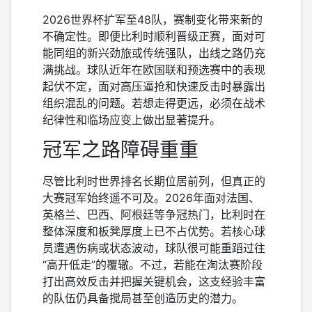
2026世界杯扩军至48队，赛制变化带来新的
不确定性。即便比利时顺利晋级正赛，面对可
能同组的新兴劲旅或传统强队，出线之路仍充
满挑战。球队近年在欧国联和预选赛中的表现
起伏不定，面对高压逼抢和快速反击时暴露出
组织混乱的问题。若想走得更远，必须在战术
纪律性和临场应变上做出显著提升。
冠军之路障碍重重
尽管比利时世界排名长期位居前列，但真正的
大赛冠军始终遥不可及。2026年面对法国、
英格兰、巴西、阿根廷等争冠热门，比利时在
整体深度和板凳厚度上已不占优势。若核心球
员遭遇伤病或状态波动，球队很可能重蹈过往
“高开低走”的覆辙。不过，若能在淘汰赛阶段
打出高效反击并把握关键机会，这支经验丰富
的队伍仍具备搅局甚至创造历史的潜力。