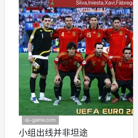
小组出线并非坦途