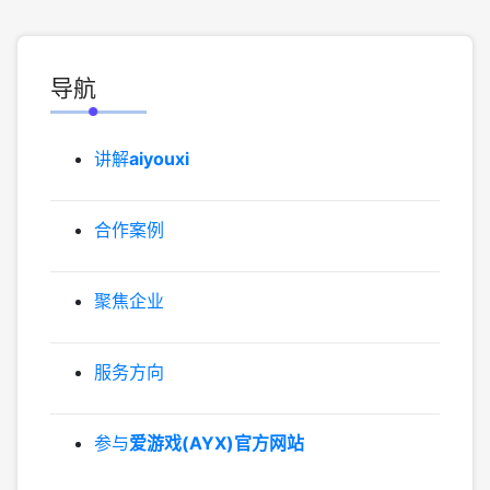
导航
讲解
aiyouxi
合作案例
聚焦企业
服务方向
参与
爱游戏(AYX)官方网站