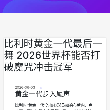
比利时黄金一代最后一
舞 2026世界杯能否打
破魔咒冲击冠军
2026-06-03
黄金一代步入尾声
比利时“黄金一代”的核心球员如德布劳内、卢