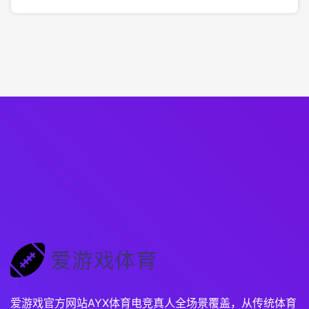
爱游戏官方网站AYX体育电竞真人全场景覆盖，从传统体育