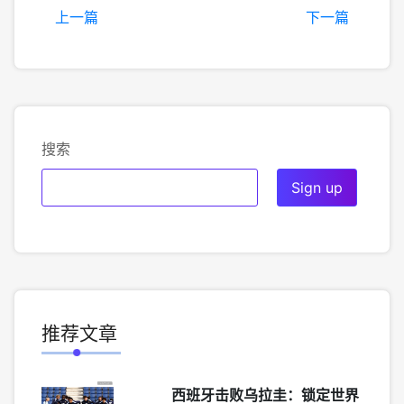
上一篇
下一篇
搜索
推荐文章
西班牙击败乌拉圭：锁定世界