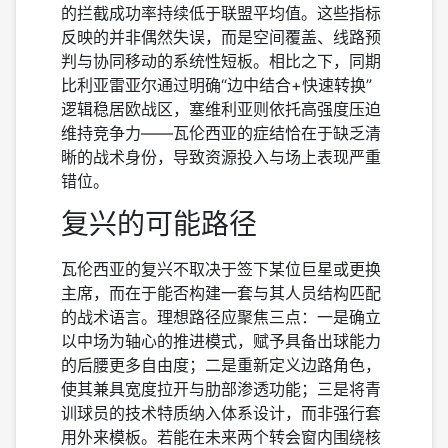
的拦截成功率持续低于联盟平均值。这些指标
反映的并非偶然失误，而是空间覆盖、线路预
判与协同移动的系统性短板。相比之下，同期
比利亚雷亚尔通过明确“边中结合+快速转换”
逻辑稳居欧战区，塞维利亚则依托高强度压迫
维持竞争力——瓦伦西亚的症结恰在于缺乏清
晰的战术身份，导致资源投入与场上表现严重
错位。
复兴的可能路径
瓦伦西亚的复兴不取决于签下某位巨星或更换
主席，而在于能否构建一套与其人员结构匹配
的战术语言。理想路径应聚焦三点：一是确立
以中场为轴心的推进模式，赋予具备出球能力
的后腰更多自由度；二是重新定义边路角色，
使其兼具宽度拉开与肋部渗透功能；三是将青
训球员的技术特质纳入体系设计，而非强行套
用外来模板。若能在未来两个转会窗内围绕核