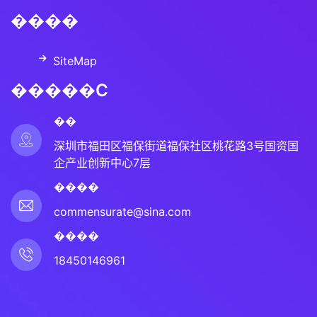
����
SiteMap
�����C
��
深圳市福田区福保街道福保社区桃花路3号国资国
企产业创新中心7层
����
commensurate@sina.com
����
18450146961