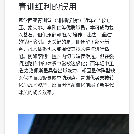
青训红利的误用
瓦伦西亚青训营（“柑橘学院”）近年产出如加
亚、索莱尔、李刚仁等优质球员，本可成为复
兴基石，但俱乐部却陷入“培养—出售—重建”
的循环陷阱。更关键的是，即便留下部分新
秀，战术体系也未能围绕其技术特点进行适
配。例如李刚仁擅长内切与短传渗透，但在强
调边路传中的体系中常被边缘化；而年轻中卫
迭戈·洛佩斯虽具备出球能力，却因整体阵型缺
乏保护而频繁暴露单防弱点。青训优势未被转
化为战术资产，反而因体系僵化削弱了新生代
球员的成长效率。