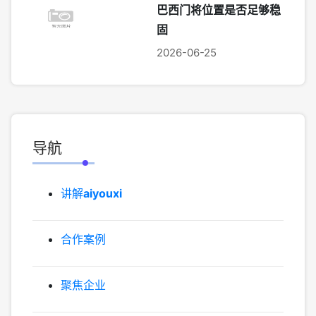
巴西门将位置是否足够稳
固
2026-06-25
导航
讲解
aiyouxi
合作案例
聚焦企业