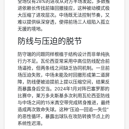
全场仅有28%的进攻从对方半场发起，多数推
进依赖长传找前锋回撤接应，这种被动模式极
大压缩了进攻层次。中场既无法控制节奏，又
难以提供纵深穿透，使得前场三人组陷入孤立
无援的境地。
防线与压迫的脱节
防守端的问题同样根植于结构设计而非单纯执
行力不足。瓦伦西亚常采用中高位防线配合前
场逼抢，但两条线之间缺乏协同机制。一旦前
场压迫失败，中场未能及时回撤形成第二道屏
障，防线便被迫提前上提以压缩空间，结果反
而暴露身后空当。2024年1月对阵巴塞罗那的
比赛中，莱万多夫斯基多次利用瓦伦西亚防线
与中场之间的15米真空带完成转身推进，最终
造成两次致命失球。这种“压迫—回追—失位”
的恶性循环，暴露出球队在攻防转换节点上的
系统性迟滞。