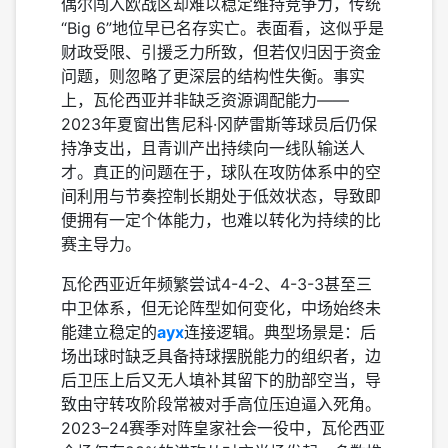
偶尔闯入欧战区却难以稳定维持竞争力，传统
“Big 6”地位早已名存实亡。表面看，这似乎是
财政受限、引援乏力所致，但若仅归因于资金
问题，则忽略了更深层的结构性失衡。事实
上，瓦伦西亚并非缺乏资源调配能力——
2023年夏窗出售尼科·冈萨雷斯等球员后仍保
持净支出，且青训产出持续向一线队输送人
才。真正的问题在于，球队在攻防体系中的空
间利用与节奏控制长期处于低效状态，导致即
便拥有一定个体能力，也难以转化为持续的比
赛主导力。
瓦伦西亚近年频繁尝试4-4-2、4-3-3甚至三
中卫体系，但无论阵型如何变化，中场始终未
能建立稳定的
ayx
连接逻辑。典型场景是：后
场出球时缺乏具备持球摆脱能力的组织者，边
后卫压上后又无人填补其留下的肋部空当，导
致由守转攻阶段常被对手高位压迫逼入死角。
2023–24赛季对阵皇家社会一役中，瓦伦西亚