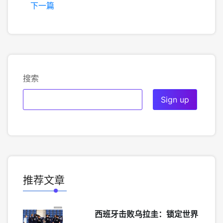
下一篇
搜索
推荐文章
西班牙击败乌拉圭：锁定世界