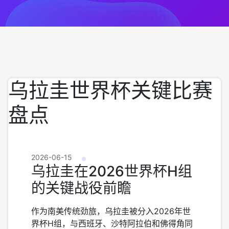
乌拉圭世界杯关键比赛
盘点
2026-06-15
乌拉圭在2026世界杯H组
的关键战役前瞻
作为南美传统劲旅，乌拉圭被分入2026年世
界杯H组，与西班牙、沙特阿拉伯和佛得角同