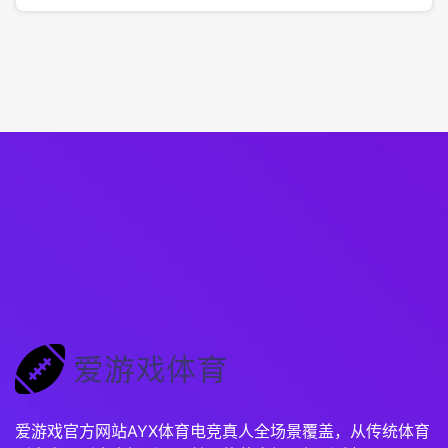
爱游戏官方网站AYX体育电竞真人全场景覆盖，从传统体育